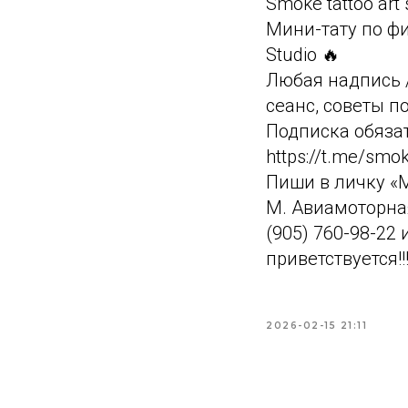
Smoke tattoo art s
Мини-тату по фи
Studio 🔥
Любая надпись /
сеанс, советы п
Подписка обязат
https://t.me/smok
Пиши в личку «
М. Авиамоторная
(905) 760-98-22 
приветствуется!!!!!
2026-02-15 21:11